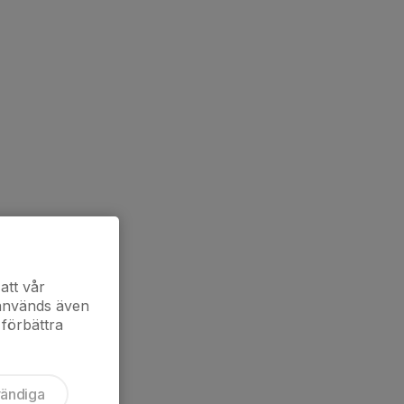
att vår
 används även
 förbättra
vändiga