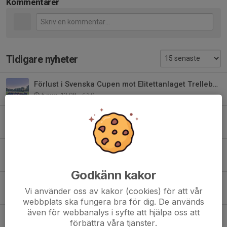
Kommentarer
Tidigare nyheter
Förlust i Svenska Cupen mot Elitettanlaget Trelleborgs FF
5 aug, 13:08
0
Välkommen Lea Stanojevic
18 maj, 18:29
0
Ny Assisterande tränare, välkommen Jannick Pedersen!
20 feb, 09:59
0
Godkänn kakor
Välkommen Claudia Stevens
Vi använder oss av kakor (cookies) för att vår
21 jan, 23:08
2
webbplats ska fungera bra för dig. De används
även för webbanalys i syfte att hjälpa oss att
Årets Pristagare - Damer Säsongen 2025
förbättra våra tjänster.
15 dec 2025
0