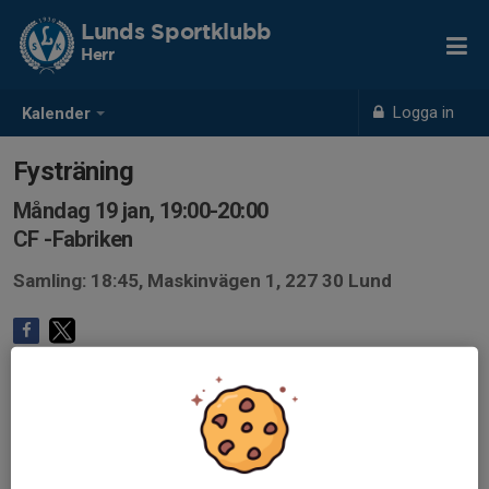
Lunds Sportklubb
Herr
Logga in
Kalender
Fysträning
Måndag 19 jan, 19:00-20:00
CF -Fabriken
Samling: 18:45, Maskinvägen 1, 227 30 Lund