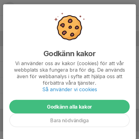
25. Daniel Erlström
34. Mohamed Ben Mesaoud Oulad Boutaher
Ledare
Godkänn kakor
Peter Nilsson
Huvudtränare
Vi använder oss av kakor (cookies) för att vår
webbplats ska fungera bra för dig. De används
Stephan Ngaha
Assisterande tränare
även för webbanalys i syfte att hjälpa oss att
förbättra våra tjänster.
Tompa Friberg
Materialare
Så använder vi cookies
Wiktor Bäckstrand
Ledare
Godkänn alla kakor
Bara nödvändiga
Referat