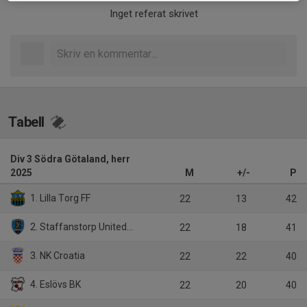
Inget referat skrivet
Tabell
Div 3 Södra Götaland, herr
2025
M
+/-
P
1. Lilla Torg FF
22
13
42
2. Staffanstorp United FC
22
18
41
3. NK Croatia
22
22
40
4. Eslövs BK
22
20
40