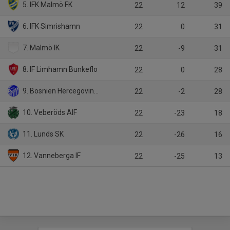
5. IFK Malmö FK
22
12
39
6. IFK Simrishamn
22
0
31
7. Malmö IK
22
-9
31
8. IF Limhamn Bunkeflo
22
0
28
9. Bosnien Hercegovinas SK
22
-2
28
10. Veberöds AIF
22
-23
18
11. Lunds SK
22
-26
16
12. Vanneberga IF
22
-25
13