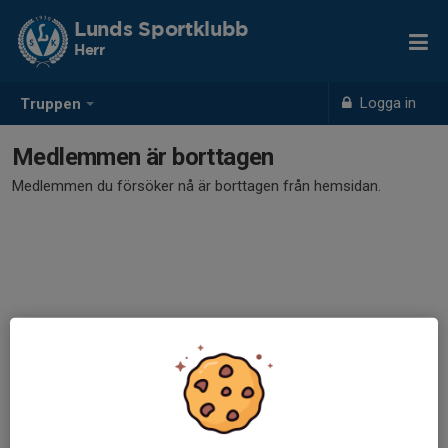
Lunds Sportklubb
Herr
Logga in
Truppen
Medlemmen är borttagen
Medlemmen du försöker nå är borttagen från hemsidan.