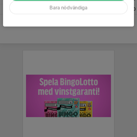
Bara nödvändiga
Totalt
23
0
0
0