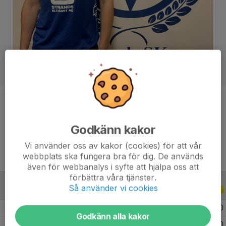
Position
-
Ålder
24 år
Godkänn kakor
Vi använder oss av kakor (cookies) för att vår
webbplats ska fungera bra för dig. De används
även för webbanalys i syfte att hjälpa oss att
förbättra våra tjänster.
Så använder vi cookies
ALLA SERIER
ALLA ÅR
2026
12
0
0
0
Godkänn alla kakor
2025
11
0
0
0