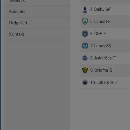
Statistik
4. Dalby GIF
Kalender
5. Lunds FF
Bildgalleri
6. GOF IF
Kontakt
7. Lunds SK
8. Askeröds IF
9. Örtofta IS
10. Löberöds IF