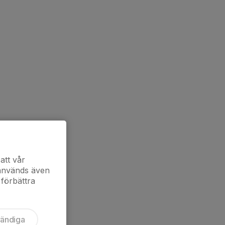
att vår
 används även
 förbättra
vändiga