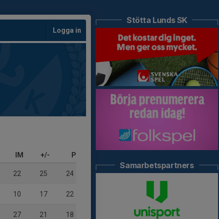
Stötta Lunds SK
Logga in
IM
+/-
P
Samarbetspartners
22
25
24
10
17
22
27
21
18