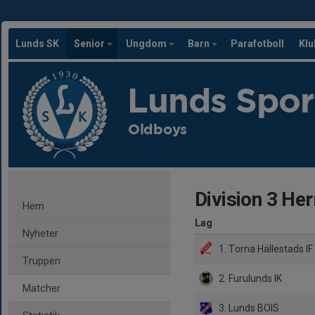
Lunds SK
Senior
Ungdom
Barn
Parafotboll
Kl
Lunds Spor
Oldboys
Division 3 Her
Hem
Lag
Nyheter
1. Torna Hällestads IF
Truppen
2. Furulunds IK
Matcher
3. Lunds BOIS