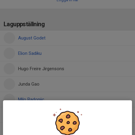
Laguppställning
August Godet
Elion Sadiku
Hugo Freire Jirgensons
Junda Gao
Milo Radonjic
Oscar Persson
Raphael Hajool