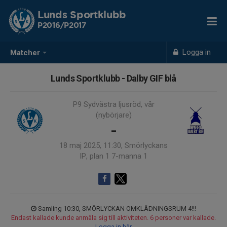
Lunds Sportklubb
P2016/P2017
Logga in
Matcher
Lunds Sportklubb - Dalby GIF blå
P9 Sydvästra ljusröd, vår
(nybörjare)
-
18 maj 2025, 11:30, Smörlyckans
IP, plan 1 7-manna 1
Samling 10:30, SMÖRLYCKAN OMKLÄDNINGSRUM 4!!!
Endast kallade kunde anmäla sig till aktiviteten. 6 personer var kallade.
Logga in här