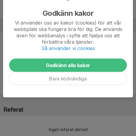
Unik Krasniqi
Godkänn kakor
Vi använder oss av kakor (cookies) för att vår
Ledare
webbplats ska fungera bra för dig. De används
även för webbanalys i syfte att hjälpa oss att
Christoffer Persson
Tränare
förbättra våra tjänster.
Så använder vi cookies
Emilia Johnsson
Lagledare
Godkänn alla kakor
Jun Khan Hew
Tränare
Bara nödvändiga
Pero Radonjic
Huvudtränare
Referat
Inget referat skrivet