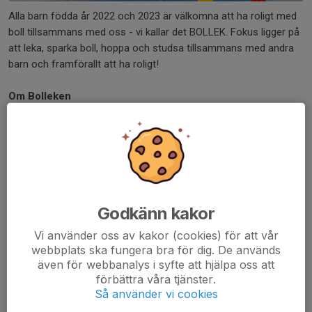
Alla barn födda år 2022 och 2023 är välkomna att ha roligt med
boll tillsammans med oss - vi kallar det BOLLEK. Fokus ligger på
att leka, sparka boll, hoppa och studsa tillsammans med andra
barn och framförallt att ha roligt!
Om Bolleken
Bolleken pågår 45 min. En vuxen per barn måste närvara/delta.
Beroende på säsong tränar vi antingen inomhus på
Victoriastadion på lördagsmorgnar kl 9.15 eller utomhus på
Smörlyckan på torsdagskvällar 17.15. Utomhusträningarna pågår
ungefär mellan april/maj och oktober.
Godkänn kakor
Vi söker nya ledare för Bolleken. Om du som förälder är
Vi använder oss av kakor (cookies) för att vår
intresserad av att bli ledare så skriv till sophia@lundssk.se
webbplats ska fungera bra för dig. De används
även för webbanalys i syfte att hjälpa oss att
Prova på
förbättra våra tjänster.
Ditt barn har möjlighet att prova på hos oss under ca en månads
Så använder vi cookies
tid. Därefter beslutar ni om barnet ska fortsätta och därmed