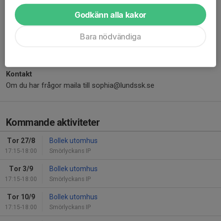
betala medlemsavgift.
Anmäl intresse
här så hör vi av oss med
Godkänn alla kakor
mer
information: https://www.lundssk.se/lundssk/formular/intressea
Bara nödvändiga
nmalan-spelare/14911
Kontakt
Om du har frågor maila till sophia@lundssk.se
Kommande aktiviteter
Tor 27/8
Bollek utomhus
17:15-18:00
Smörlyckans IP
Tor 3/9
Bollek utomhus
17:15-18:00
Smörlyckans IP
Tor 10/9
Bollek utomhus
17:15-18:00
Smörlyckans IP