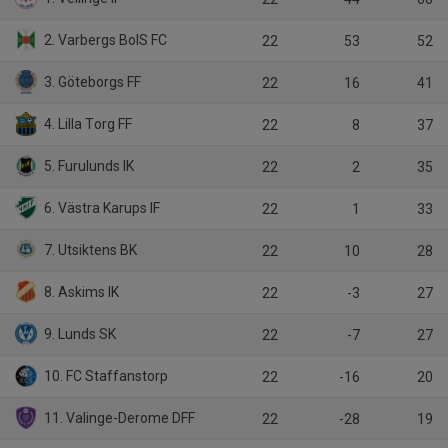
2. Varbergs BoIS FC
22
53
52
3. Göteborgs FF
22
16
41
4. Lilla Torg FF
22
8
37
5. Furulunds IK
22
2
35
6. Västra Karups IF
22
1
33
7. Utsiktens BK
22
10
28
8. Askims IK
22
-3
27
9. Lunds SK
22
-7
27
10. FC Staffanstorp
22
-16
20
11. Valinge-Derome DFF
22
-28
19