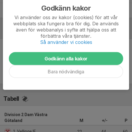
Godkänn kakor
Christer Huatorp
Målvaktstränare
Vi använder oss av kakor (cookies) för att vår
webbplats ska fungera bra för dig. De används
även för webbanalys i syfte att hjälpa oss att
Referat
förbättra våra tjänster.
Så använder vi cookies
Inget referat skrivet
Godkänn alla kakor
Bara nödvändiga
Tabell
Division 2 Dam Västra
Götaland
M
+/-
P
1. Vellinge IF
22
44
60