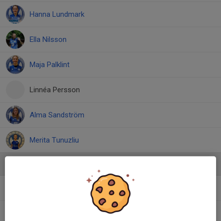
Hanna Lundmark
Ella Nilsson
Maja Palklint
Linnéa Persson
Alma Sandström
Merita Tunuzliu
Ledare
Claudio Bermejo
Tränare
Sawen Dabagh
Assisterande tränare