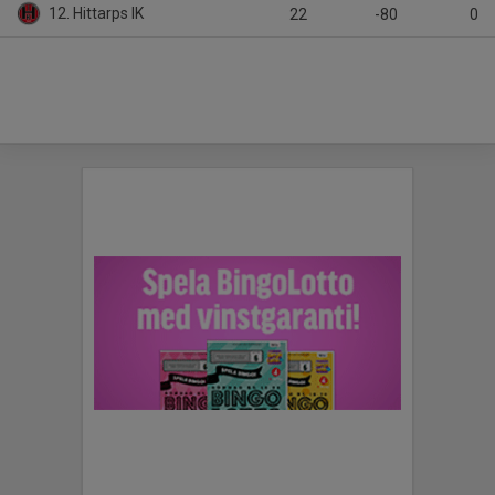
12. Hittarps IK
22
-80
0