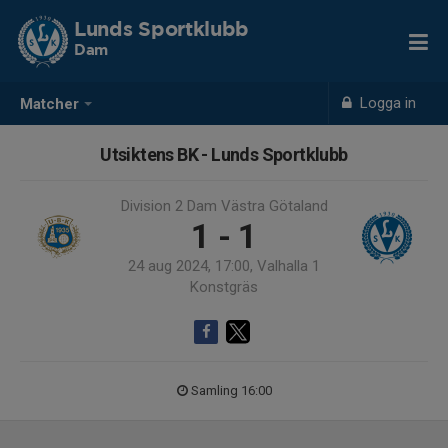
Lunds Sportklubb
Dam
Logga in
Matcher
Utsiktens BK - Lunds Sportklubb
Division 2 Dam Västra Götaland
1 - 1
24 aug 2024, 17:00, Valhalla 1
Konstgräs
Samling 16:00