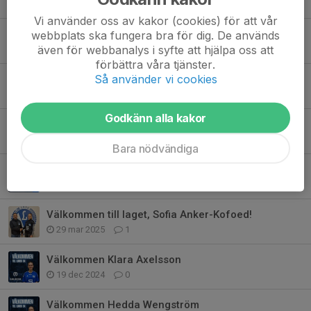
18 maj, 18:29
0
Vi använder oss av kakor (cookies) för att vår
Ny Assisterande tränare, välkommen Jannick Pedersen!
webbplats ska fungera bra för dig. De används
även för webbanalys i syfte att hjälpa oss att
20 feb, 09:59
0
förbättra våra tjänster.
Så använder vi cookies
Välkommen Claudia Stevens
21 jan, 23:08
2
Godkänn alla kakor
Årets Pristagare - Damer Säsongen 2025
15 dec 2025
0
Bara nödvändiga
Provträning under frimånaden
13 nov 2025
0
Välkommen till laget, Sofia Anker-Kofoed!
29 mar 2025
1
Välkommen Klara Axelsson
19 dec 2024
0
Välkommen Hedda Wengström