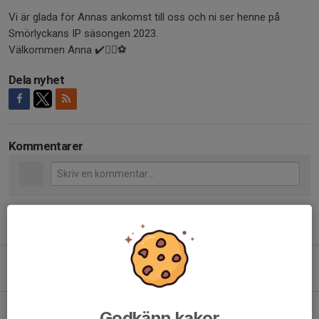
Vi är glada för Annas ankomst till oss och ni ser henne på
Smörlyckans IP säsongen 2023.
Välkommen Anna ✔️✍🏻⚽
Dela nyhet
Kommentarer
Tidigare nyheter
Förlust i Svenska Cupen mot Elitettanlaget Trelleborgs FF
5 aug, 13:08
0
Välkommen Lea Stanojevic
Godkänn kakor