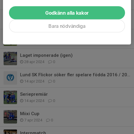
30 sep 2024
0
Godkänn alla kakor
Tuffaste matchen
2 jun 2024
0
Bara nödvändiga
LSK välkomnade Höllviken med målfest
19 maj 2024
0
Laget imponerade (igen)
28 apr 2024
0
Lund SK Flickor söker fler spelare födda 2016 / 2017
14 apr 2024
0
Seriepremiär
14 apr 2024
0
Miixi Cup
7 apr 2024
0
Internmatch