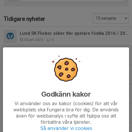
Tidigare nyheter
Lund SK Flickor söker fler spelare födda 2016 / 2017
30 jan 2025
0
Avslutning
16 dec 2024
0
Inomhusträning
29 okt 2024
0
Säsongens sista match
Godkänn kakor
12 okt 2024
0
Vi använder oss av kakor (cookies) för att vår
webbplats ska fungera bra för dig. De används
Ännu en väldigt fin insats!
även för webbanalys i syfte att hjälpa oss att
30 sep 2024
0
förbättra våra tjänster.
Så använder vi cookies
Imponerande spel från våra tjejer!