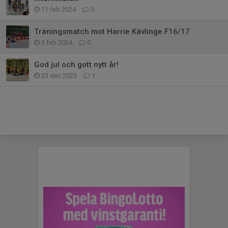
11 feb 2024
0
Träningsmatch mot Harrie Kävlinge F16/17
3 feb 2024
0
God jul och gott nytt år!
23 dec 2023
1