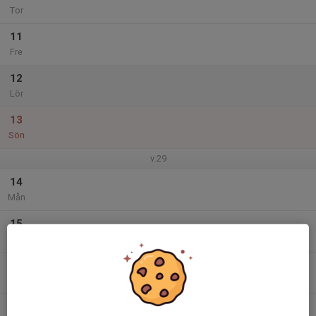
Tor
11
Fre
12
Lör
13
Sön
v.29
14
Mån
15
Tis
16
Ons
17