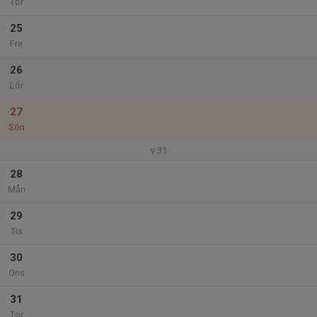
Tor
25
Fre
26
Lör
27
Sön
v.31
28
Mån
29
Tis
30
Ons
31
Tor