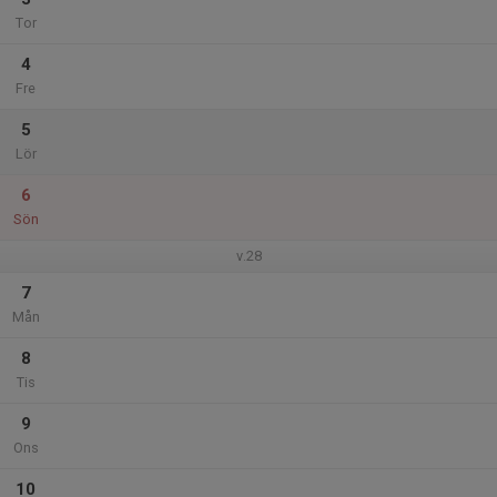
Tor
4
Fre
5
Lör
6
Sön
v.28
7
Mån
8
Tis
9
Ons
10