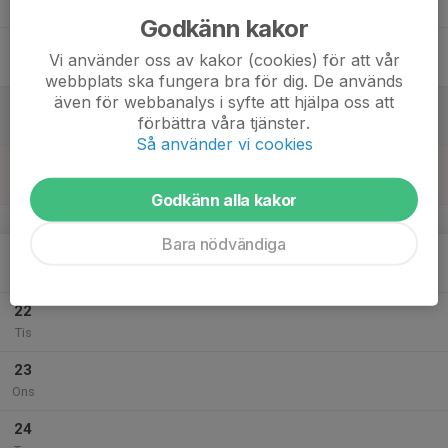
Tor
Godkänn kakor
18
Vi använder oss av kakor (cookies) för att vår
Fre
webbplats ska fungera bra för dig. De används
även för webbanalys i syfte att hjälpa oss att
19
förbättra våra tjänster.
Lör
Så använder vi cookies
20
Sön
Godkänn alla kakor
v.30
Bara nödvändiga
21
Mån
22
Tis
23
Ons
24