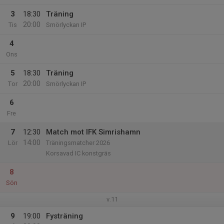
3
18:30
Träning
20:00
Tis
Smörlyckan IP
4
Ons
5
18:30
Träning
20:00
Tor
Smörlyckan IP
6
Fre
7
12:30
Match mot IFK Simrishamn
14:00
Lör
Träningsmatcher 2026
Korsavad IC konstgräs
8
Sön
v.11
9
19:00
Fysträning