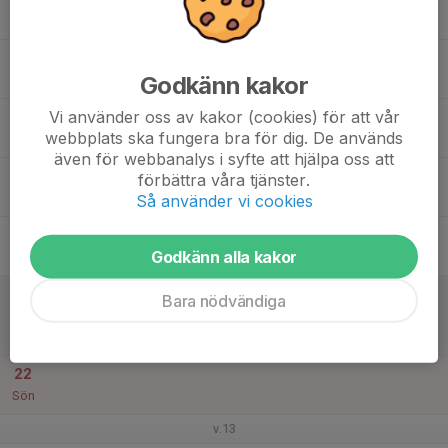
20:00
Mån
CF -Fabriken
17
18:30
Träning
20:00
Godkänn kakor
Tis
Smörlyckan IP
Vi använder oss av kakor (cookies) för att vår
18
webbplats ska fungera bra för dig. De används
Ons
även för webbanalys i syfte att hjälpa oss att
19
18:30
Träning
förbättra våra tjänster.
20:00
Tor
Smörlyckan IP
Så använder vi cookies
20
Godkänn alla kakor
Fre
21
13:00
Match mot IFK Klagshamn
Bara nödvändiga
14:30
Lör
Träningsmatcher 2026
Pilbäcks IP, konstgräs, Malmö
22
Sön
v.13