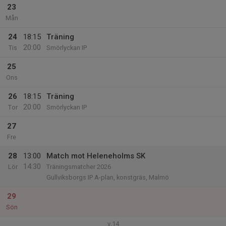
23
Mån
24
18:15
Träning
20:00
Tis
Smörlyckan IP
25
Ons
26
18:15
Träning
20:00
Tor
Smörlyckan IP
27
Fre
28
13:00
Match mot Heleneholms SK
14:30
Lör
Träningsmatcher 2026
Gullviksborgs IP A-plan, konstgräs, Malmö
29
Sön
v.14