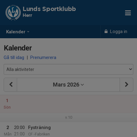
Lunds Sportklubb
Herr
Logga in
Kalender
Kalender
Gå till idag
|
Prenumerera
Mars 2026
1
Sön
v.10
2
20:00
Fysträning
21:00
Mån
CF -Fabriken