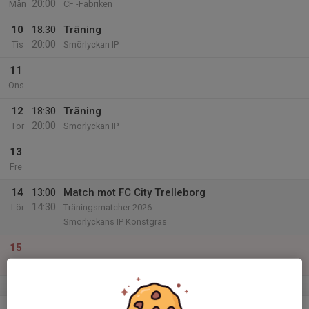
20:00
Mån
CF -Fabriken
10
18:30
Träning
20:00
Tis
Smörlyckan IP
11
Ons
12
18:30
Träning
20:00
Tor
Smörlyckan IP
13
Fre
14
13:00
Match mot FC City Trelleborg
14:30
Lör
Träningsmatcher 2026
Smörlyckans IP Konstgräs
15
Sön
v.12
16
19:00
Fysträning