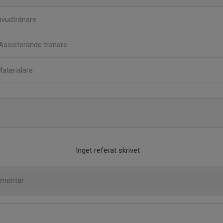
vudtränare
Assisterande tränare
aterialare
Inget referat skrivet