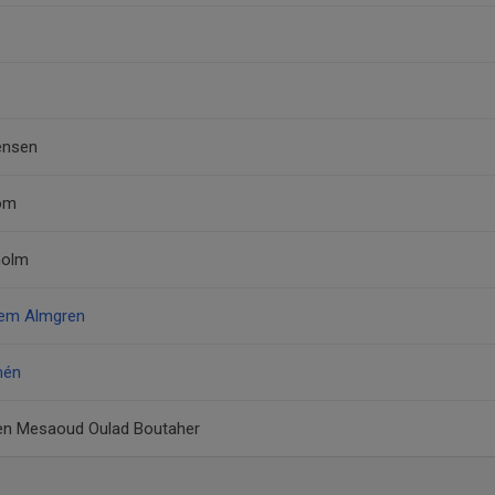
hensen
röm
holm
eem Almgren
mén
n Mesaoud Oulad Boutaher