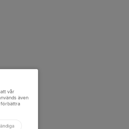
att vår
 används även
 förbättra
vändiga