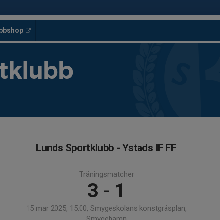
ubbshop
tklubb
Lunds Sportklubb - Ystads IF FF
Träningsmatcher
3 - 1
15 mar 2025, 15:00, Smygeskolans konstgräsplan,
Smygehamn