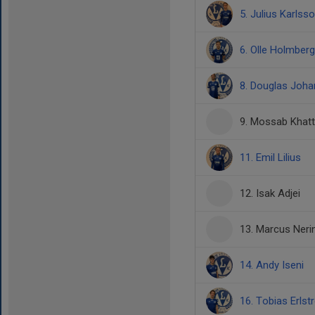
5. Julius Karlss
6. Olle Holmberg
8. Douglas Joh
9. Mossab Khat
11. Emil Lilius
12. Isak Adjei
13. Marcus Neri
14. Andy Iseni
16. Tobias Erls