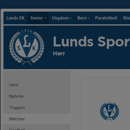
Lunds SK
Senior
Ungdom
Barn
Parafotboll
Kl
Lunds Spor
Herr
Hem
Nyheter
Truppen
Matcher