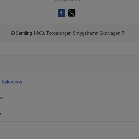
Samling 14:00, Torpalängan Smygehamn Skolvägen 7
ll Kakoseos
an
e