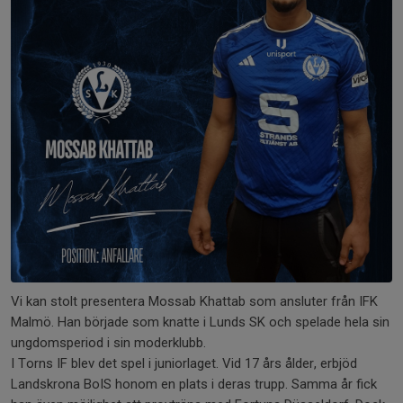
Vi kan stolt presentera Mossab Khattab som ansluter från IFK
Malmö. Han började som knatte i Lunds SK och spelade hela sin
ungdomsperiod i sin moderklubb.
I Torns IF blev det spel i juniorlaget. Vid 17 års ålder, erbjöd
Landskrona BoIS honom en plats i deras trupp. Samma år fick