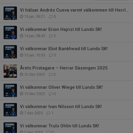
Vi hälsar Andrés Cueva varmt välkommen till Herrlaget!
15 jan, 09:21
0
Vi välkomnar Erion Hajrizi till Lunds SK!
14 jan, 08:45
2
Vi välkomnar Eliot Bankhead till Lunds SK!
13 jan, 10:33
0
Årets Pristagare – Herrar Säsongen 2025
12 dec 2025
0
Vi välkomnar Oliver Wiege till Lunds SK!
10 dec 2025
0
Vi välkomnar Ivan Nilsson till Lunds SK!
7 dec 2025
1
Vi välkomnar Truls Ohlin till Lunds SK!
5 dec 2025
0