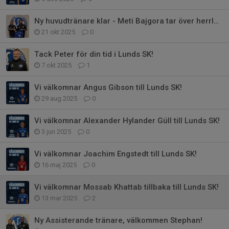
Ny huvudtränare klar - Meti Bajgora tar över herrlaget!
21 okt 2025
0
Tack Peter för din tid i Lunds SK!
7 okt 2025
1
Vi välkomnar Angus Gibson till Lunds SK!
29 aug 2025
0
Vi välkomnar Alexander Hylander Güll till Lunds SK!
3 jun 2025
0
Vi välkomnar Joachim Engstedt till Lunds SK!
16 maj 2025
0
Vi välkomnar Mossab Khattab tillbaka till Lunds SK!
13 mar 2025
2
Ny Assisterande tränare, välkommen Stephan!