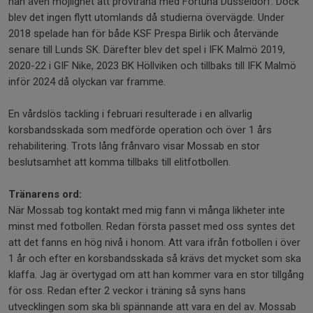
han även möjlighet att provträna med Fortuna Düsseldorf. Dock
blev det ingen flytt utomlands då studierna övervägde. Under
2018 spelade han för både KSF Prespa Birlik och återvände
senare till Lunds SK. Därefter blev det spel i IFK Malmö 2019,
2020-22 i GIF Nike, 2023 BK Höllviken och tillbaks till IFK Malmö
inför 2024 då olyckan var framme.
En vårdslös tackling i februari resulterade i en allvarlig
korsbandsskada som medförde operation och över 1 års
rehabilitering. Trots lång frånvaro visar Mossab en stor
beslutsamhet att komma tillbaks till elitfotbollen.
Tränarens ord:
När Mossab tog kontakt med mig fann vi många likheter inte
minst med fotbollen. Redan första passet med oss syntes det
att det fanns en hög nivå i honom. Att vara ifrån fotbollen i över
1 år och efter en korsbandsskada så krävs det mycket som ska
klaffa. Jag är övertygad om att han kommer vara en stor tillgång
för oss. Redan efter 2 veckor i träning så syns hans
utvecklingen som ska bli spännande att vara en del av. Mossab