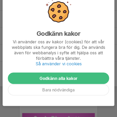
17 jun, 14:48
0
Ny termin knatte 2019
19 aug 2025
0
Godkänn kakor
Sommaravslutning ☀️
12 jun 2025
0
Vi använder oss av kakor (cookies) för att vår
webbplats ska fungera bra för dig. De används
Sommaravslutning ☀️
även för webbanalys i syfte att hjälpa oss att
12 jun 2025
0
förbättra våra tjänster.
Så använder vi cookies
Godkänn alla kakor
Bara nödvändiga