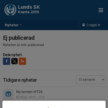
Lunds SK
Knatte 2019
Logga in
Nyheter
Ej publicerad
Nyheten är inte publicerad
Dela nyhet
Tidigare nyheter
Ny termin HT26
28 jul, 10:47
0
Sommar fotboll