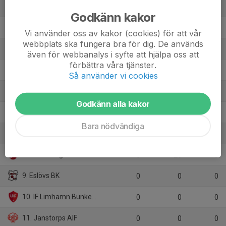
1. Vellinge IF
7
18
19
Godkänn kakor
2. Åkarps IF
7
3
13
Vi använder oss av kakor (cookies) för att vår
webbplats ska fungera bra för dig. De används
3. Lunnarps BK/Lunnarps FF röd
7
5
11
även för webbanalys i syfte att hjälpa oss att
förbättra våra tjänster.
4. FC Rosengård 1917 vit
6
3
10
Så använder vi cookies
5. Svedala IF
7
0
10
Godkänn alla kakor
6. Lunds BOIS
7
2
9
Bara nödvändiga
7. Lunds SK
7
-5
6
8. Hardeberga BK
6
-26
0
9. Eslövs BK
0
0
0
10. IF Limhamn Bunkeflo 2
0
0
0
11. Janstorps AIF
0
0
0