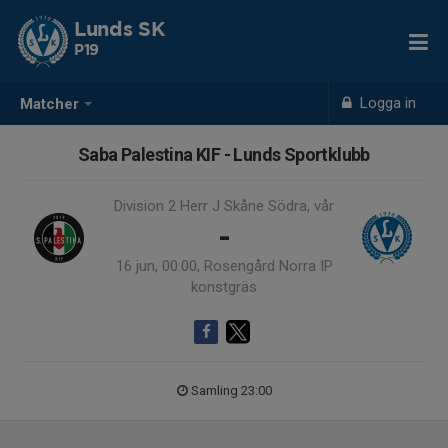
Lunds SK
P19
Logga in
Matcher
Saba Palestina KIF - Lunds Sportklubb
Division 2 Herr J Skåne Södra, vår
-
16 jun, 00:00, Rosengård Norra IP
konstgräs
Samling 23:00