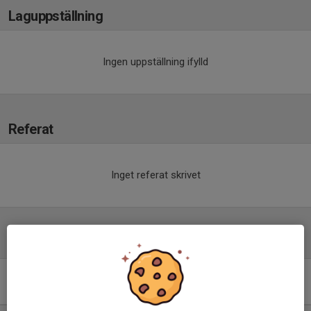
Laguppställning
Ingen uppställning ifylld
Referat
Inget referat skrivet
Tabell
Division 2 Herr J Skåne
Södra, vår
M
+/-
P