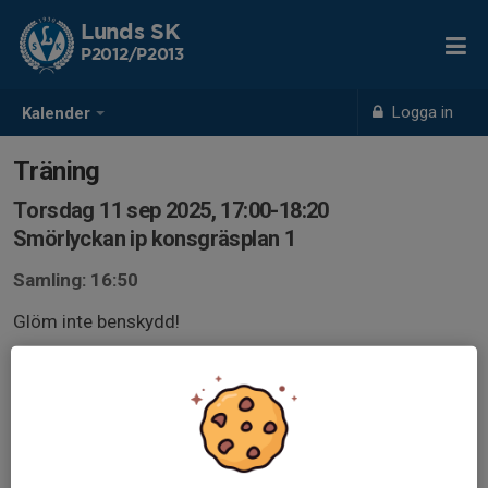
Lunds SK
P2012/P2013
Logga in
Kalender
Träning
Torsdag 11 sep 2025, 17:00-18:20
Smörlyckan ip konsgräsplan 1
Samling: 16:50
Glöm inte benskydd!