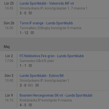
Lör 25
Lunds Sportklubb - Veberöds AIF vit
10:45
Smörlyckans IP, konstgräsplan 1, 7-manna 1
5
-
0
Sön 26
Torns IF orange - Lunds Sportklubb
16:00
Tornvallen, Stångby konstgräs 9-manna
1
-
12
Maj
Lör 2
FC Nöbbelövs Fire grön - Lunds Sportklubb
17:00
Gunnesbo Gård B-plan
1
-
1
Sön 3
Lunds Sportklubb - Eslövs BK
10:40
Smörlyckans IP, konstgräsplan 1
3
-
0
WO
Lör 9
Bosnien Hercegovinas SK vit - Lunds Sportklubb
16:15
Kroksbäcks IP konstgräs 9-manna
4
-
5