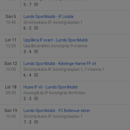
5
-
7
Sön 5
Lunds Sportklubb - IF Lödde
10:40
Smörlyckans IP, konstgräsplan 1
6
-
2
Lör 11
Uppåkra IF svart - Lunds Sportklubb
12:00
Uppåkravallen, konstgräs 9-manna
3
-
4
Sön 12
Lunds Sportklubb - Kävlinge Harrie FF vit
10:00
Smörlyckans IP, konstgräsplan 1, 7-manna 1
6
-
4
Lör 18
Husie IF vit - Lunds Sportklubb
09:30
Husiegårds IP konstgräs 9m9 liten
2
-
3
Sön 19
Lunds Sportklubb - FC Bellevue silver
10:45
Smörlyckans IP, konstgräsplan 1
7
-
3