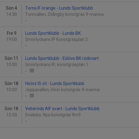
Sön 4
Torns IF orange - Lunds Sportklubb
14:30
Tornvallen, Stångby konstgräs 9-manna
-
Fre 9
Lunds Sportklubb - Lunds BK
19:00
Smörlyckans IP Konstgräsplan 2
-
Sön 11
Lunds Sportklubb - Eslövs BK rödsvart
10:00
Smörlyckans IP, konstgräsplan 1
-
Sön 18
Höörs IS vit - Lunds Sportklubb
10:00
Jeppavallen, Höör konstgräs 9-manna
-
Sön 18
Veberöds AIF svart - Lunds Sportklubb
15:00
Svalebo, Nya konstgräs 9m9
-