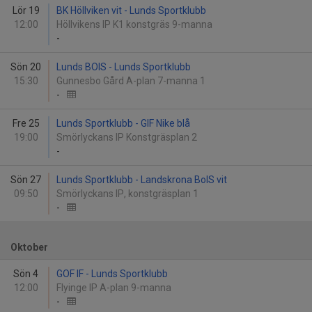
Lör 19
BK Höllviken vit - Lunds Sportklubb
12:00
Höllvikens IP K1 konstgräs 9-manna
-
Sön 20
Lunds BOIS - Lunds Sportklubb
15:30
Gunnesbo Gård A-plan 7-manna 1
-
Fre 25
Lunds Sportklubb - GIF Nike blå
19:00
Smörlyckans IP Konstgräsplan 2
-
Sön 27
Lunds Sportklubb - Landskrona BoIS vit
09:50
Smörlyckans IP, konstgräsplan 1
-
Oktober
Sön 4
GOF IF - Lunds Sportklubb
12:00
Flyinge IP A-plan 9-manna
-