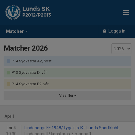
Lunds SK
P2012/P2013
Logga in
Matcher
Matcher 2026
P14 Sydvästra A2, höst
P13 Sydvästra D, vår
P14 Sydvästra B2, vår
Visa
fler
April
Lör 4
Lindeborgs FF 1948/Tygelsjö IK - Lunds Sportklubb
10:30
Lindeborgs IP konstgräs 7-manna 1