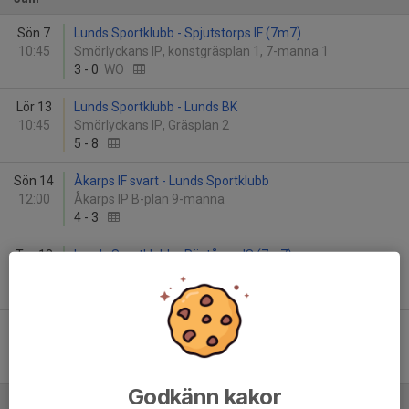
Sön 7
Lunds Sportklubb - Spjutstorps IF (7m7)
10:45
Smörlyckans IP, konstgräsplan 1, 7-manna 1
3
-
0
WO
Lör 13
Lunds Sportklubb - Lunds BK
10:45
Smörlyckans IP, Gräsplan 2
5
-
8
Sön 14
Åkarps IF svart - Lunds Sportklubb
12:00
Åkarps IP B-plan 9-manna
4
-
3
Tor 18
Lunds Sportklubb - Röstånga IS (7m7)
18:00
Smörlyckans IP, konstgräsplan 1, 7-manna 1
18
-
2
Sön 21
Södra Sandby IF blå - Lunds Sportklubb
13:00
Södra Sandby IP gräsplan 2
4
-
7
Godkänn kakor