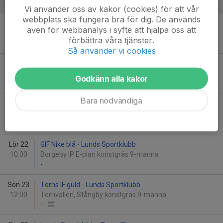
Augusti
Vi använder oss av kakor (cookies) för att vår
webbplats ska fungera bra för dig. De används
Sön 9
Harlösa IF - Lunds Sportklubb
även för webbanalys i syfte att hjälpa oss att
13:00
Harlösa IP B-plan 9-manna
förbättra våra tjänster.
-
Så använder vi cookies
Fre 14
Lunds Sportklubb - BK Höllviken vit
19:00
Smörlyckans IP Konstgräsplan 2
Godkänn alla kakor
-
Bara nödvändiga
Sön 16
Lunds Sportklubb - Furulunds IK gul
10:00
Smörlyckans IP, konstgräsplan 1
-
Lör 22
GIF Nike blå - Lunds Sportklubb
10:00
Borgeby IP E-plan konstgräs 9-manna
-
Sön 23
Torns IF guld - Lunds Sportklubb
12:00
Tornvallen, Stångby konstgräs 9-manna
-