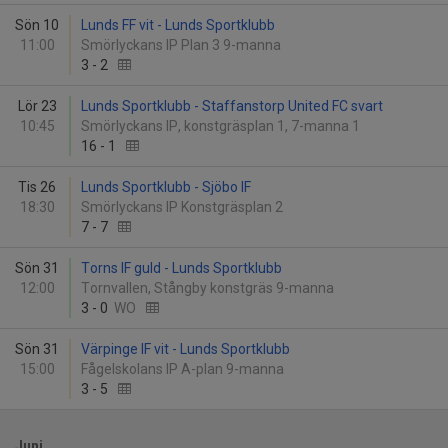
Sön 10
Lunds FF vit - Lunds Sportklubb
11:00
Smörlyckans IP Plan 3 9-manna
3
-
2
Lör 23
Lunds Sportklubb - Staffanstorp United FC svart
10:45
Smörlyckans IP, konstgräsplan 1, 7-manna 1
16
-
1
Tis 26
Lunds Sportklubb - Sjöbo IF
18:30
Smörlyckans IP Konstgräsplan 2
7
-
7
Sön 31
Torns IF guld - Lunds Sportklubb
12:00
Tornvallen, Stångby konstgräs 9-manna
3
-
0
WO
Sön 31
Värpinge IF vit - Lunds Sportklubb
15:00
Fågelskolans IP A-plan 9-manna
3
-
5
Juni