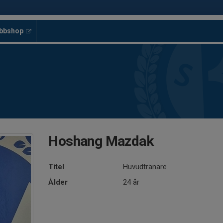
ubbshop
Hoshang Mazdak
Titel
Huvudtränare
Ålder
24 år