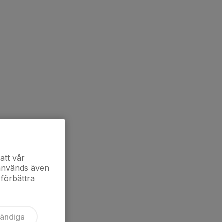
att vår
 används även
 förbättra
vändiga