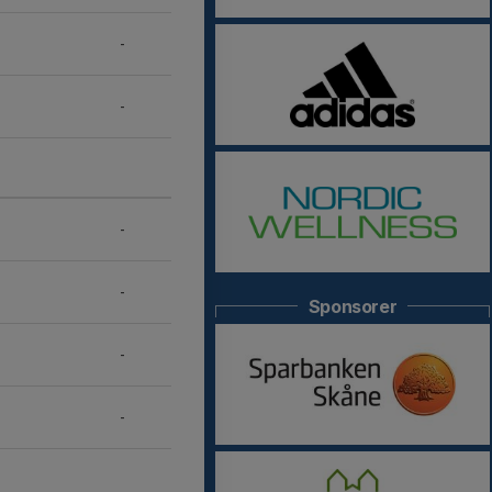
-
-
-
-
Sponsorer
-
-