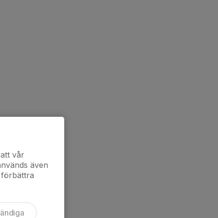
att vår
 används även
 förbättra
vändiga