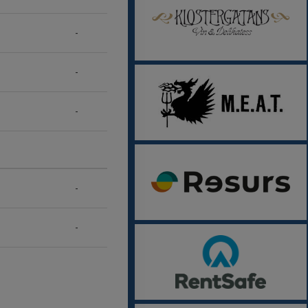
-
-
-
-
-