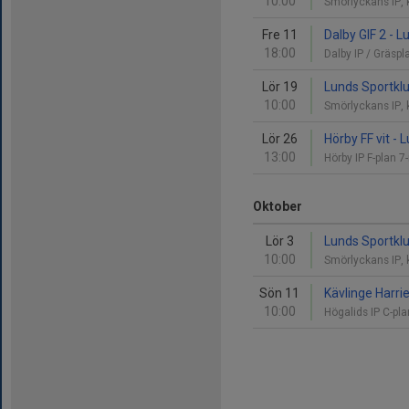
10:00
Smörlyckans IP,
Fre 11
Dalby GIF 2 - 
18:00
Dalby IP / Gräsp
Lör 19
Lunds Sportklu
10:00
Smörlyckans IP,
Lör 26
Hörby FF vit -
13:00
Hörby IP F-plan 
Oktober
Lör 3
Lunds Sportklu
10:00
Smörlyckans IP,
Sön 11
Kävlinge Harri
10:00
Högalids IP C-p