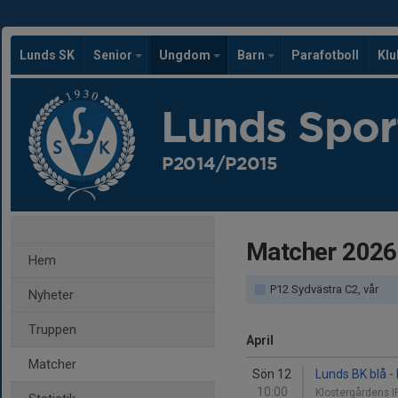
Lunds SK
Senior
Ungdom
Barn
Parafotboll
Kl
Lunds Spor
P2014/P2015
Matcher 2026
Hem
P12 Sydvästra C2, vår
Nyheter
Truppen
April
Matcher
Sön 12
Lunds BK blå -
10:00
Klostergårdens I