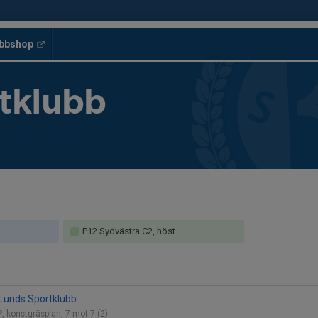
ubbshop
tklubb
P12 Sydvästra C2, höst
 Lunds Sportklubb
P, konstgräsplan, 7 mot 7 (2)