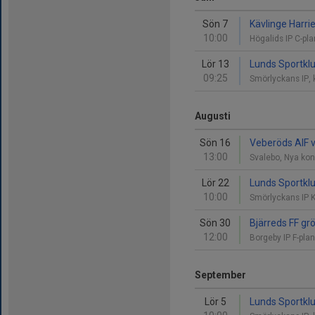
Sön 7
Kävlinge Harri
10:00
Högalids IP C-p
Lör 13
Lunds Sportklu
09:25
Smörlyckans IP,
Augusti
Sön 16
Veberöds AIF v
13:00
Svalebo, Nya ko
Lör 22
Lunds Sportklu
10:00
Smörlyckans IP 
Sön 30
Bjärreds FF gr
12:00
Borgeby IP F-pl
September
Lör 5
Lunds Sportklu