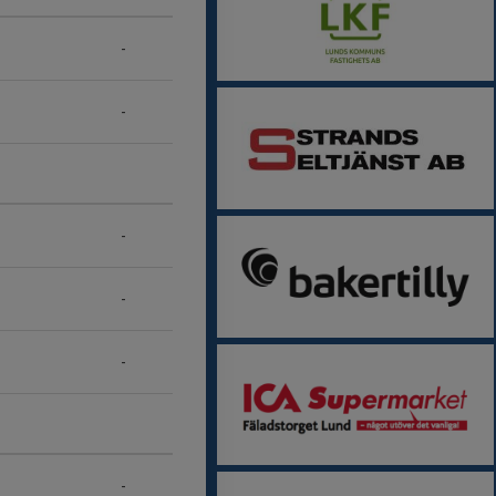
-
-
-
-
-
-