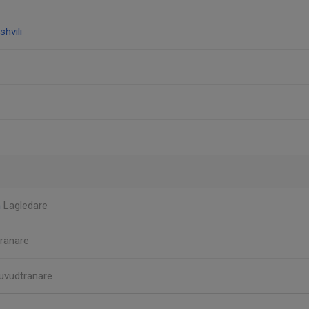
hvili
n
Lagledare
ränare
uvudtränare