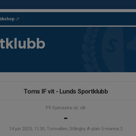
ubbshop
tklubb
Torns IF vit - Lunds Sportklubb
P9 Sydvästra vit, vår
-
14 jun 2025, 11:30, Tornvallen, Stångby A-plan 5-manna 2