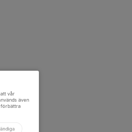
att vår
 används även
 förbättra
vändiga