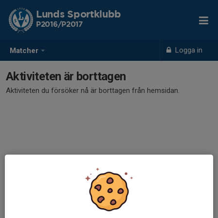
Lunds Sportklubb
P2016/P2017
Logga in
Matcher
Aktiviteten är borttagen
Aktiviteten du försöker nå är borttagen från hemsidan.