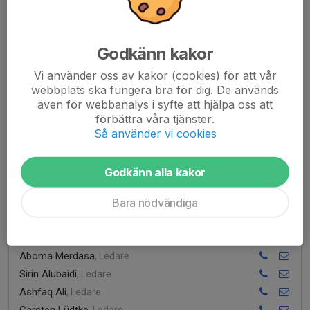
Therése Nilsson
, Lagledare
Cecilia Rongvall
, Ledare
Amelie Fryklund
, Ledare
Godkänn kakor
Dadi Helgason
, Ledare
Vi använder oss av kakor (cookies) för att vår
webbplats ska fungera bra för dig. De används
även för webbanalys i syfte att hjälpa oss att
Barn
4 st
förbättra våra tjänster.
Så använder vi cookies
Knatte 2019
Alba Mayorga
, Ledare
Godkänn alla kakor
Antanas Bukartas
, Ledare
Bara nödvändiga
Knatte 2020
Sahar Janfada-Baloo
, Ledare
Johanna Carlsson
, Ledare
Aboma Merdasa
, Ledare
Sirin Alubaidi
, Ledare
Ashfaq Ali
, Ledare