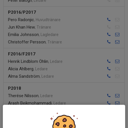
Peter Balogh
, Ledare
P2016/P2017
Pero Radonjic
, Huvudtränare
Jun Khan Hew
, Tränare
Emilia Johnsson
, Lagledare
Christoffer Persson
, Tränare
F2016/F2017
Henrik Lindblom Öhlin
, Ledare
Alicia Ahlberg
, Ledare
Alma Sandström
, Ledare
P2018
Therése Nilsson
, Ledare
Arash Beikmohammadi
, Ledare
F2018/F2019
Arash Beikmohammadi
, Lagledare