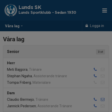
Lunds SK
Lunds Sportklubb - Sedan 1930
Logga in
Våra lag
Våra lag
Senior
3 st
Herr
Meti Bajgora
, Tränare
Stephan Ngaha
, Assisterande tränare
Tompa Friberg
, Materialare
Dam
Claudio Bermejo
, Tränare
Jannick Pedersen
, Assisterande Tränare