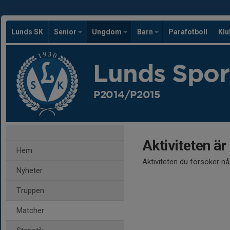
Lunds SK
Senior
Ungdom
Barn
Parafotboll
Kl
Lunds Spor
P2014/P2015
Aktiviteten är
Hem
Aktiviteten du försöker n
Nyheter
Truppen
Matcher