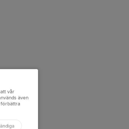
att vår
 används även
 förbättra
vändiga